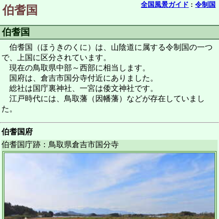
全国風景ガイド
:
令制国
伯耆国
伯耆国
伯耆国（ほうきのくに）は、山陰道に属する令制国の一つ
で、上国に区分されています。
現在の鳥取県中部～西部に相当します。
国府は、倉吉市国分寺付近にありました。
総社は国庁裏神社、一宮は倭文神社です。
江戸時代には、鳥取藩（因幡藩）などが存在していまし
た。
伯耆国府
伯耆国庁跡：鳥取県倉吉市国分寺