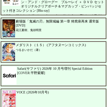
ン・アンド・グローグー ブルーレイ ＋ ＤＶＤ セット
オリジナルクリアポーチ＆マグカップ・ピンバッジセ
ット付きコレクション [Blu-ray]
ペドロ・パスカル、シガーニー・ウィーバー、ジェレミー・アレン・ホワイト
劇場版「鬼滅の刃」無限城編 第一章 猗窩座再来 通常版
[DVD]
花江夏樹、鬼頭明里
メダリスト（１５） (アフタヌーンコミックス)
つるまいかだ（著）
Safari(サファリ) 2026年 10 月号増刊 Special Edition
[COVER:平野紫耀]
VOCE (2026年10月号)