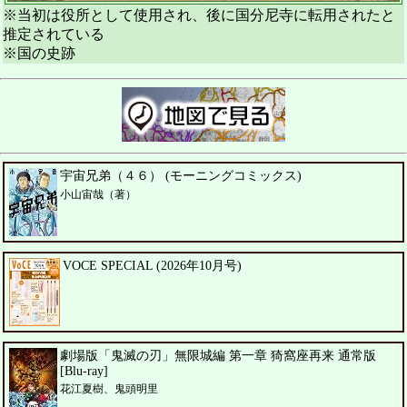
※当初は役所として使用され、後に国分尼寺に転用されたと
推定されている
※国の史跡
宇宙兄弟（４６） (モーニングコミックス)
小山宙哉（著）
VOCE SPECIAL (2026年10月号)
劇場版「鬼滅の刃」無限城編 第一章 猗窩座再来 通常版
[Blu-ray]
花江夏樹、鬼頭明里