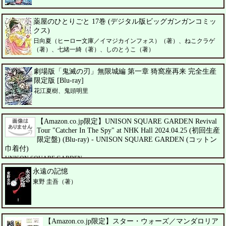
薬屋のひとりごと 17巻 (デジタル版ビッグガンガンコミッ
クス)
日向夏（ヒーロー文庫／イマジカインフォス）（著）、ねこクラゲ
（著）、七緒一綺（著）、しのとうこ（著）
劇場版「鬼滅の刃」無限城編 第一章 猗窩座再来 完全生産
限定版 [Blu-ray]
花江夏樹、鬼頭明里
【Amazon.co.jp限定】UNISON SQUARE GARDEN Revival
Tour "Catcher In The Spy" at NHK Hall 2024.04.25 (初回生産
限定盤) (Blu-ray) - UNISON SQUARE GARDEN (コットン
巾着付)
UNISON SQUARE GARDEN
永遠の記憶
東野 圭吾（著）
【Amazon.co.jp限定】スター・ウォーズ／マンダロリア