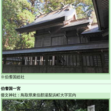
※伯耆国総社
伯耆国一宮
倭文神社：鳥取県東伯郡湯梨浜町大字宮内