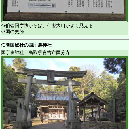
※伯耆国庁跡からは、伯耆大山がよく見える
※国の史跡
伯耆国総社の国庁裏神社
国庁裏神社：鳥取県倉吉市国分寺