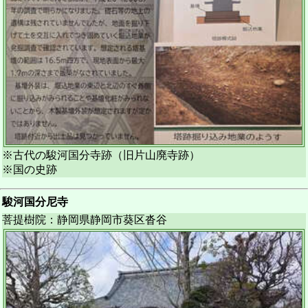
※古代の駿河国分寺跡（旧片山廃寺跡）
※国の史跡
駿河国分尼寺
菩提樹院：静岡県静岡市葵区沓谷