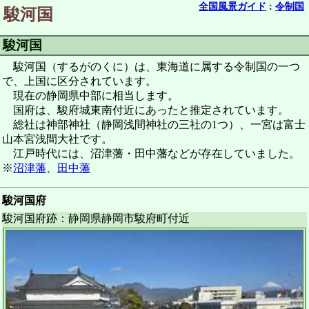
全国風景ガイド
:
令制国
駿河国
駿河国
駿河国（するがのくに）は、東海道に属する令制国の一つ
で、上国に区分されています。
現在の静岡県中部に相当します。
国府は、駿府城東南付近にあったと推定されています。
総社は神部神社（静岡浅間神社の三社の1つ）、一宮は富士
山本宮浅間大社です。
江戸時代には、沼津藩・田中藩などが存在していました。
※
沼津藩
、
田中藩
駿河国府
駿河国府跡：静岡県静岡市駿府町付近