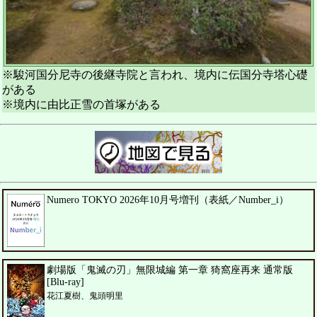
※駿河国分尼寺の後継寺院と言われ、境内に伝国分寺塔心礎
がある
※境内に由比正雪の首塚がある
Numero TOKYO 2026年10月号増刊（表紙／Number_i）
劇場版「鬼滅の刃」無限城編 第一章 猗窩座再来 通常版
[Blu-ray]
花江夏樹、鬼頭明里