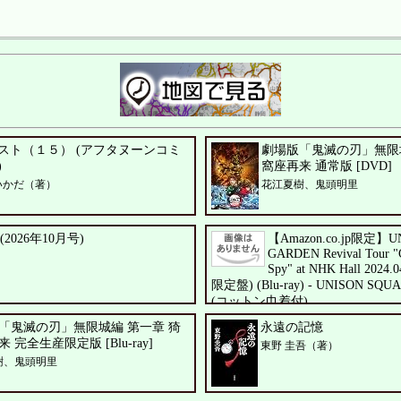
スト（１５） (アフタヌーンコミ
劇場版「鬼滅の刃」無限城
)
窩座再来 通常版 [DVD]
いかだ（著）
花江夏樹、鬼頭明里
 (2026年10月号)
【Amazon.co.jp限定】U
GARDEN Revival Tour "C
Spy" at NHK Hall 202
限定盤) (Blu-ray) - UNISON SQ
(コットン巾着付)
UNISON SQUARE GARDEN
「鬼滅の刃」無限城編 第一章 猗
永遠の記憶
 完全生産限定版 [Blu-ray]
東野 圭吾（著）
樹、鬼頭明里