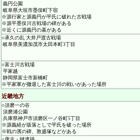
義円公園
岐阜県大垣市墨俣町下宿
※源行家と源義円が平氏に破れた古戦場
※源平墨俣川古戦場の碑がある
※近くに源義円の墓がある
○承久の乱 大井戸渡古戦場
岐阜県美濃加茂市太田本町3丁目
○富士川古戦場
平家越
静岡県富士市新橋町
※平家軍が撤退した富士川の戦いがあった場所
近畿地方
○須磨一の谷
須磨浦公園
兵庫県神戸市須磨区一ノ谷町5丁目
※源義経が坂落としで平氏を破った場所
※戦の濱の碑、敦盛塚などがある
○唐古・鍵遺跡