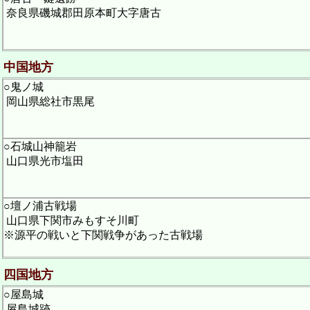
奈良県磯城郡田原本町大字唐古
中国地方
○鬼ノ城
岡山県総社市黒尾
○石城山神籠岩
山口県光市塩田
○壇ノ浦古戦場
山口県下関市みもすそ川町
※源平の戦いと下関戦争があった古戦場
四国地方
○屋島城
屋島城跡