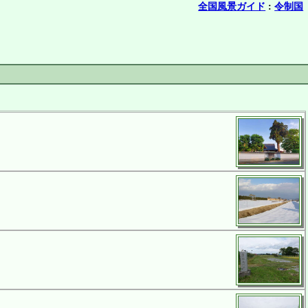
全国風景ガイド
:
令制国