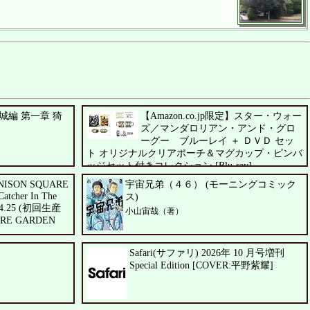
編 第一章 猗
【Amazon.co.jp限定】スター・ウォー
ズ／マンダロリアン・アンド・グロ
ーグー ブルーレイ ＋ ＤＶＤ セッ
ト オリジナルクリアポーチ＆マグカップ・ピンバ
ッジセット付きコレクション [Blu-ray]
ペドロ・パスカル、シガーニー・ウィーバー、ジェレミ
NISON SQUARE
宇宙兄弟（４６） (モーニングコミック
ー・アレン・ホワイト
atcher In The
ス)
4.04.25 (初回生産
小山宙哉（著）
UARE GARDEN
Safari(サファリ) 2026年 10 月号増刊
Special Edition [COVER:平野紫耀]