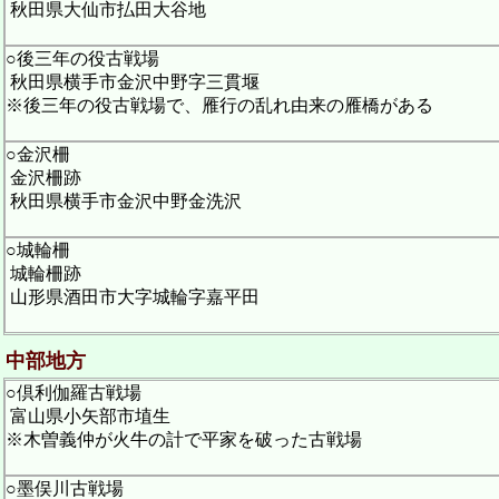
秋田県大仙市払田大谷地
○後三年の役古戦場
秋田県横手市金沢中野字三貫堰
※後三年の役古戦場で、雁行の乱れ由来の雁橋がある
○金沢柵
金沢柵跡
秋田県横手市金沢中野金洗沢
○城輪柵
城輪柵跡
山形県酒田市大字城輪字嘉平田
中部地方
○倶利伽羅古戦場
富山県小矢部市埴生
※木曽義仲が火牛の計で平家を破った古戦場
○墨俣川古戦場