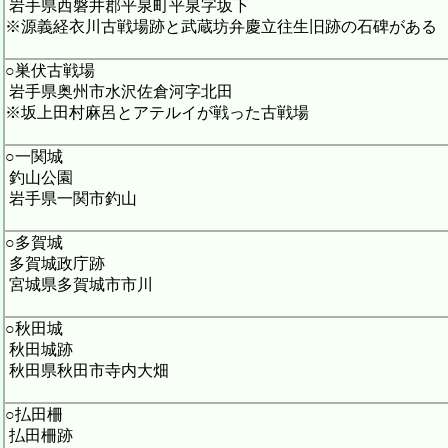
岩手県西磐井郡平泉町平泉字坂下
※源義経衣川古戦場跡と武蔵坊弁慶立往生旧跡の石碑がある
○巣伏古戦場
岩手県奥州市水沢佐倉河字北田
※坂上田村麻呂とアテルイが戦った古戦場
○一関城
釣山公園
岩手県一関市釣山
○多賀城
多賀城政庁跡
宮城県多賀城市市川
○秋田城
秋田城跡
秋田県秋田市寺内大畑
○払田柵
払田柵跡