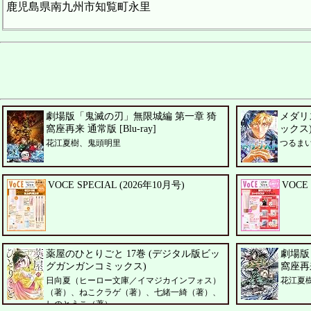
鹿児島県南九州市知覧町永里
劇場版「鬼滅の刃」無限城編 第一章 猗
メダリ
窩座再来 通常版 [Blu-ray]
ックス
花江夏樹、鬼頭明里
つるま
VOCE SPECIAL (2026年10月号)
VOCE
薬屋のひとりごと 17巻 (デジタル版ビッ
劇場版
グガンガンコミックス)
窩座再来
日向夏（ヒーロー文庫／イマジカインフォス）
花江夏
（著）、ねこクラゲ（著）、七緒一綺（著）、
しのとうこ（著）