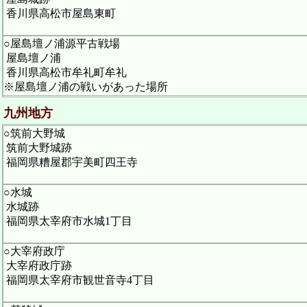
香川県高松市屋島東町
○屋島壇ノ浦源平古戦場
屋島壇ノ浦
香川県高松市牟礼町牟礼
※屋島壇ノ浦の戦いがあった場所
九州地方
○筑前大野城
筑前大野城跡
福岡県糟屋郡宇美町四王寺
○水城
水城跡
福岡県太宰府市水城1丁目
○大宰府政庁
大宰府政庁跡
福岡県太宰府市観世音寺4丁目