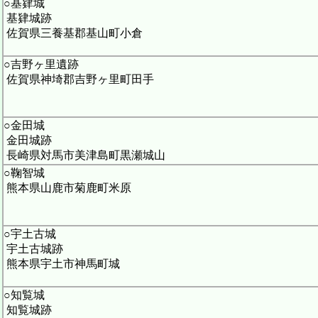
○基肄城
基肄城跡
佐賀県三養基郡基山町小倉
○吉野ヶ里遺跡
佐賀県神埼郡吉野ヶ里町田手
○金田城
金田城跡
長崎県対馬市美津島町黒瀬城山
○鞠智城
熊本県山鹿市菊鹿町米原
○宇土古城
宇土古城跡
熊本県宇土市神馬町城
○知覧城
知覧城跡