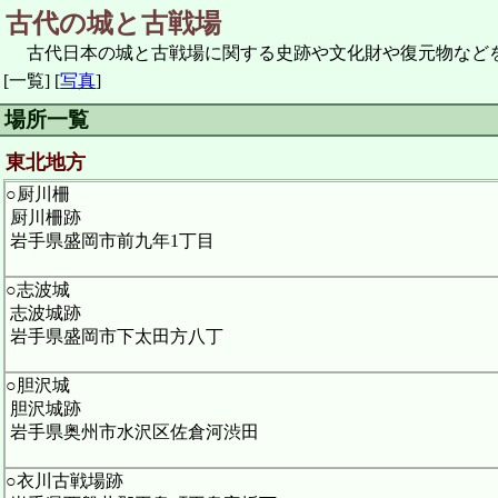
古代の城と古戦場
古代日本の城と古戦場に関する史跡や文化財や復元物など
[一覧]
[
写真
]
場所一覧
東北地方
○厨川柵
厨川柵跡
岩手県盛岡市前九年1丁目
○志波城
志波城跡
岩手県盛岡市下太田方八丁
○胆沢城
胆沢城跡
岩手県奥州市水沢区佐倉河渋田
○衣川古戦場跡