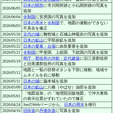
日本の関所
に市川関所跡と小仏関所跡の写真を
2026/06/05
追加
2026/06/04
令制国
に安房国の写真を追加
日本の用水
と
令制国
で、地図の連動ができない
2026/06/03
不具合を修正
2026/05/26
古代の城
に鞠智城と石城山神籠岩の写真を追加
2026/05/23
日本の鉱山
に宇部炭鉱を追加
2026/05/22
日本の要塞・台場
に由良要塞を追加
2026/05/21
令制国
に甲斐国、上総国、下総国の写真を追加
県庁・郡役所の洋館・近代建築
に旧三原郡役所
2026/05/19
と旧美濃郡役所の写真を追加
地図と一覧の切替ボタンを下部に移動、地域サ
2026/05/12
ムネイルを右に移動
2026/05/11
日本の城
に脇本城を追加
2026/05/09
日本の鉱山
に八橋（やばせ）油田を追加
「地図追加」の「地理院旧版地図」で沖大東島
2026/05/01
の表示位置がずれていたので修正
2026/04/24
JoeのWebページから、
日本の用水
を移行
2026/04/16
旧街道
の
丹後街道
に写真を追加