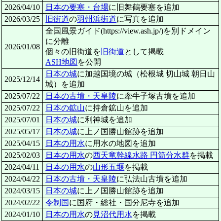
2026/04/10
日本の要塞・台場
に旧舞鶴要塞を追加
2026/03/25
旧街道
の
羽州浜街道
に写真を追加
全国風景ガイド(https://view.ash.jp/)を別ドメイン
に分離
2026/01/08
個々の旧街道を
旧街道
として掲載
ASH地図
を公開
日本の城
に加越国境の城（松根城 切山城 朝日山
2025/12/14
城）を追加
2025/07/22
日本の古墳・天皇陵
に牽牛子塚古墳を追加
2025/07/22
日本の鉱山
に持倉鉱山を追加
2025/07/01
日本の城
に利神城を追加
2025/05/17
日本の城
に上ノ国勝山館跡を追加
2025/04/15
日本の用水
に用水の地図を追加
2025/02/03
日本の用水
の
西天竜幹線水路 円筒分水群
を掲載
2024/04/11
日本の用水
の
山形五堰
を掲載
2024/04/22
日本の古墳・天皇陵
に弘法山古墳を追加
2024/03/15
日本の城
に上ノ国勝山館跡を追加
2024/02/22
令制国
に国府・総社・国分尼寺を追加
2024/01/10
日本の用水
の
見沼代用水
を掲載