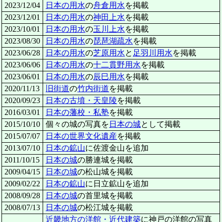
2023/12/04
日本の用水
の
舟倉用水
を掲載
2023/12/01
日本の用水
の
神田上水
を掲載
2023/10/01
日本の用水
の
玉川上水
を掲載
2023/08/30
日本の用水
の
琵琶湖疏水
を掲載
2023/06/28
日本の用水
の
芝原用水
と
足羽川用水
を掲載
2023/06/06
日本の用水
の
十二貫野用水
を掲載
2023/06/01
日本の用水
の
辰巳用水
を掲載
2020/11/13
旧街道
の
竹内街道
を掲載
2020/09/23
日本の古墳・天皇陵
を掲載
2016/03/01
日本の藩校・私塾
を掲載
2015/10/10
個々の城の写真を
日本の城
として掲載
2015/07/07
日本の世界文化遺産
を掲載
2013/07/10
日本の鉱山
に佐渡金山を追加
2011/10/15
日本の城
の勝連城を掲載
2009/04/15
日本の城
の松山城を掲載
2009/02/22
日本の鉱山
に日立鉱山を追加
2008/09/28
日本の城
の首里城を掲載
2008/07/13
日本の城
の松江城を掲載
近畿地方の洋館・近代建築
に神戸の洋館の写真