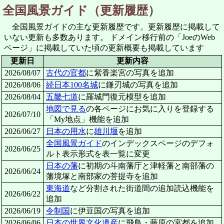
全国風景ガイド（更新履歴）
全国風景ガイドの主な更新履歴です。更新履歴に掲載して
いない更新も多数あります。 ドメイン移行前の「JoeのWeb
ページ」に掲載していた頃の更新概要も掲載しています
更新日
更新内容
2026/08/07
古代の官都
に紫香楽宮の写真を追加
2026/08/06
続日本100名城
に鎌刃城の写真を追加
2026/08/04
五畿七道
に羅城門復元模型を追加
地図で見る
の各ページにお気に入りを登録する
2026/07/10
「My地点」機能を追加
2026/06/27
日本の用水
に
雄川堰
を追加
全国風景ガイド
のインデックスページのデフォ
2026/06/25
ルト表示形式を表一覧に変更
日本の藩
に初期の斗南藩庁と津軽藩と南部藩の
2026/06/24
藩境塚と南部家の菩提寺を追加
東海道
など分割された街道間の追加読込機能を
2026/06/22
追加
2026/06/19
令制国
に伊豆国の写真を追加
2026/06/06
日本の世界文化遺産
に飛鳥・藤原の宮都を追加